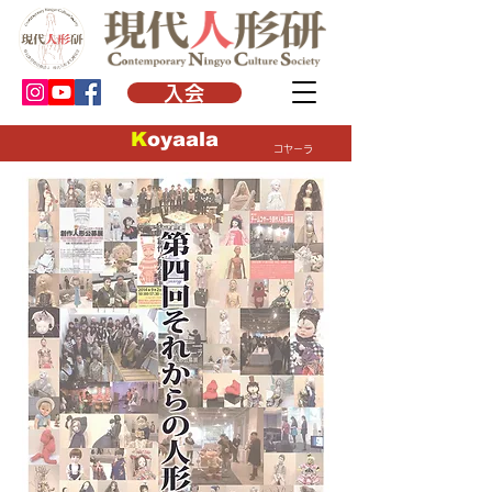
入会
​K
oyaala
​コヤーラ