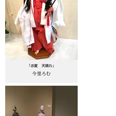
「お夏 天晴れ」
今里ろむ