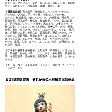
常見一奈、マカフェルト工房、風らい坊、山田ミンカ、有田依
句子、広野多衣子、古城真理、成瀬 麻里子、葉
【選抜出品者】
青木晶子、青嶋俊幸、ASA NISHI MASA、
Archibras、伊川まり子、池谷基、今里ろむ、iroiro7色、
IWACO、梅沢康栄、梅村ひろみ、En、大嶋亜南、岡安亮、小
野由美子、尾花智子、櫂広海、柏山節子、KANA、髪結ひ辰
乃、河津弘美、GAN、木村桜子、黒岩まゆ、上妻みどり、小
林久仁子、さくまとし、佐々木英俊、柴﨑弘子、shiro、新家
智子、是空、たっきー、Chika、ちしたかずよ、ちゃお、月乃
光、月夜野いん子、中野久世、西島礼子、野原tamago、ハシ
ノタカシ、原田万紀、福泉久美子、ほしのふみえ、細貝まい、
ほびっと工房、まにゃ＠、瑞恵、水月、Ｍinagawa Dools、
Memi、藻羅、六花、ゆきち、ユズミコ、芳月、吉野漱路、吉
村京子、礼毅
【ゲスト出品者】
井桁裕子、上野延子、岡田好永、くるはらき
み、髙橋操、知神けい子、つじとしゆき、中村寝郎、長谷川裕
子、水澄三恵子、三輪輝子、矢部藤子、山吉由利子、よねやま
りゅう
【
チーム・コヤーラ】
青の羊、クサボン、西村FELIZ、ユニバ
ーサルプーヤン
2018年受賞者 それからの人形展全出品作品