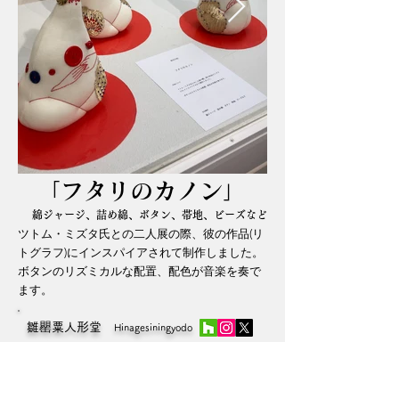
​「フタリのカノン
」
綿ジャージ、詰め綿、ボタン、帯地、ビーズなど
ツトム・ミズタ氏との二人展の際、彼の作品(リ
トグラフ)にインスパイアされて制作しました。
ボタンのリズミカルな配置、配色が音楽を奏で
ます。
雛罌粟人形堂
Hinagesiningyodo