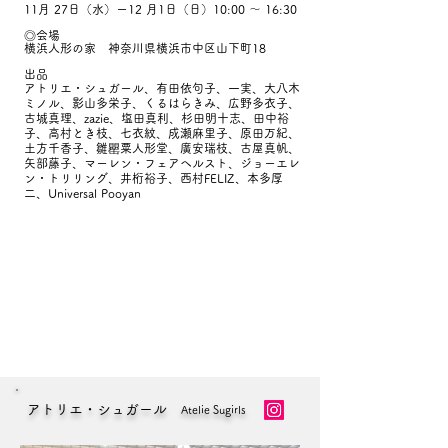
11月 27日（水）ー12 月1日（日）10:00 ～ 16:30
◎会場
横浜人形の家 神奈川県横浜市中区山下町18​
出品​
アトリエ・シュガール、有田依句子、一実、大八木
ミノル、影山多栄子、くるはらきみ、広野多衣子、
古城真理、zazie、塩田真利、杉田明十志、田中裕
子、高村とき枝、七衣紋、成瀬麻里子、原田万紀、
土方千香子、雛罌粟人形堂、廣安瑞枝、古屋真帆、
矢部藤子、マーレン・フェアヘルスト、ジョーエレ
ン・トリリング、井桁裕子、西村FELIZ、本多厚
二、Universal Pooyan
アトリエ・シュガール
Atelie Sugirls