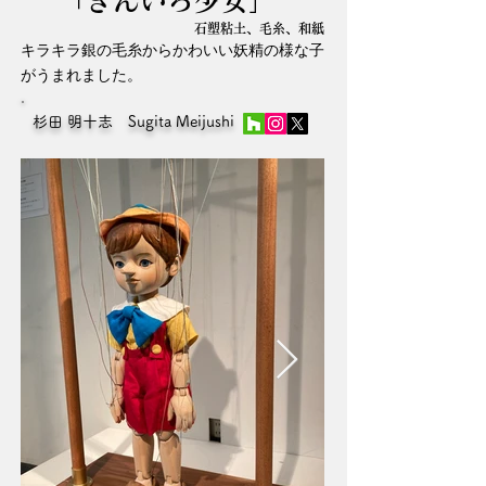
「ぎんいろ少女」
石塑粘土、毛糸、和紙
キラキラ銀の毛糸からかわいい妖精の様な子
がうまれました。
杉田 明十志 Sugita Meijushi