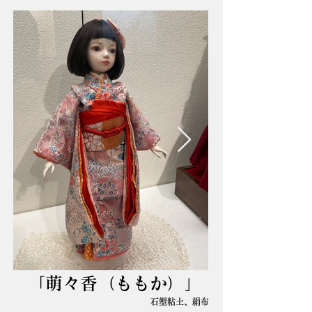
「萌々香（ももか）」
石塑粘土、絹布