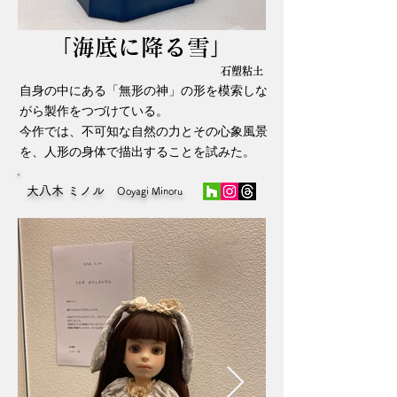
「海底に降る雪」
石塑粘土
自身の中にある「無形の神」の形を模索しな
がら製作をつづけている。
今作では、不可知な自然の力とその心象風景
を、人形の身体で描出することを試みた。
大八木 ミノル
Ooyagi Minoru